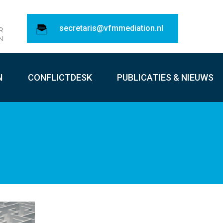
secretaris@vfmmediation.nl
N
CONFLICTDESK
PUBLICATIES & NIEUWS