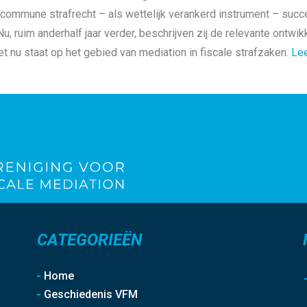
 commune strafrecht – als wettelijk verankerd instrument – suc
Nu, ruim anderhalf jaar verder, beschrijven zij de relevante ont
t nu staat op het gebied van mediation in fiscale strafzaken.
Le
CATEGORIEËN
Home
Geschiedenis VFM