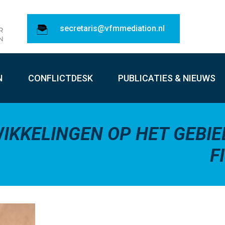
secretaris@vfmmediation.nl
N
CONFLICTDESK
PUBLICATIES & NIEUWS
IKKELINGEN OP HET GEBIE
F