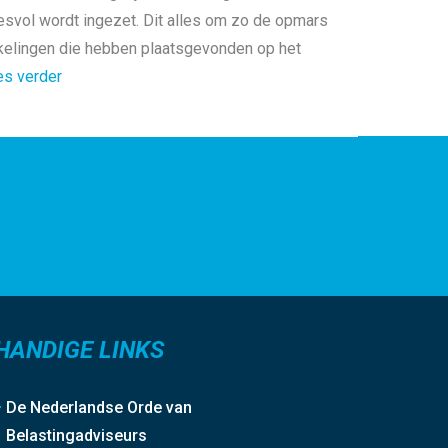
cesvol wordt ingezet. Dit alles om zo de opmars
wikkelingen die hebben plaatsgevonden op het
es verder
HANDIGE LINKS
De Nederlandse Orde van
Belastingadviseurs