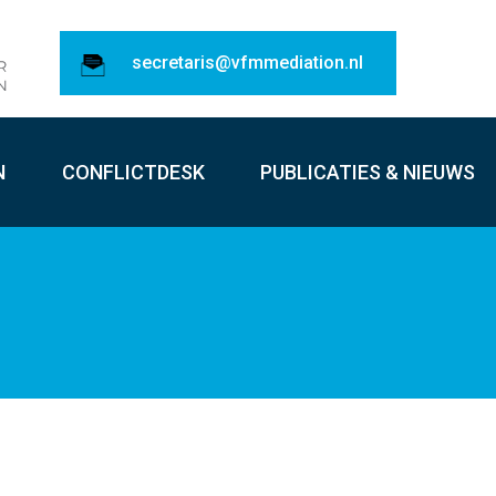
secretaris@vfmmediation.nl
N
CONFLICTDESK
PUBLICATIES & NIEUWS