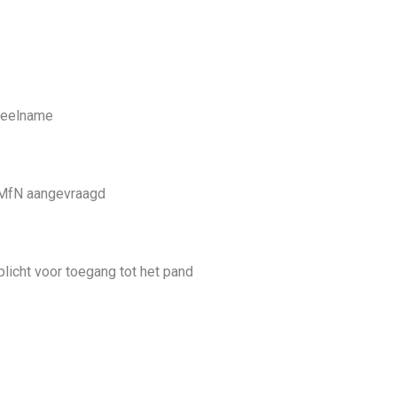
 deelname
e MfN aangevraagd
plicht voor toegang tot het pand