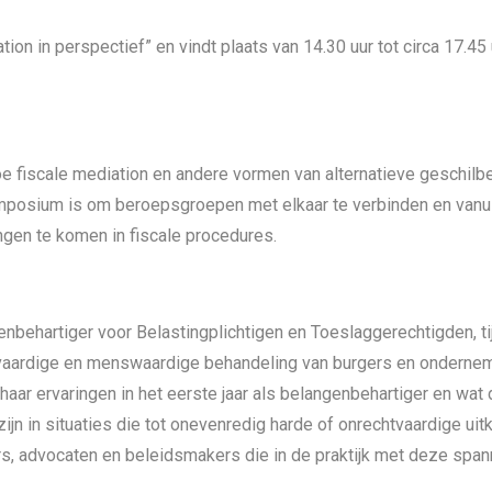
on in perspectief” en vindt plaats van 14.30 uur tot circa 17.45
oe fiscale mediation en andere vormen van alternatieve geschilb
ymposium is om beroepsgroepen met elkaar te verbinden en vanu
ngen te komen in fiscale procedures.
enbehartiger voor Belastingplichtigen en Toeslaggerechtigden, 
chtvaardige en menswaardige behandeling van burgers en ondernem
p haar ervaringen in het eerste jaar als belangenbehartiger en wat
ijn in situaties die tot onevenredig harde of onrechtvaardige uit
rs, advocaten en beleidsmakers die in de praktijk met deze spa